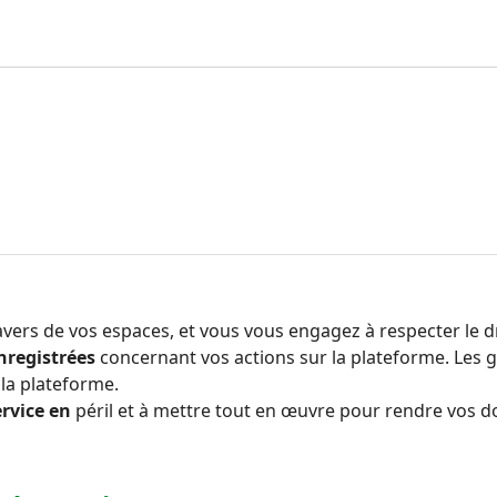
ers de vos espaces, et vous vous engagez à respecter le dro
nregistrées
concernant vos actions sur la plateforme. Les g
 la plateforme.
ervice en
péril et à mettre tout en œuvre pour rendre vos d