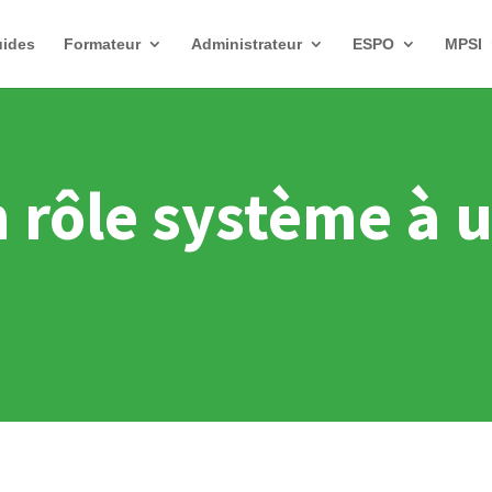
uides
Formateur
Administrateur
ESPO
MPSI
n rôle système à 