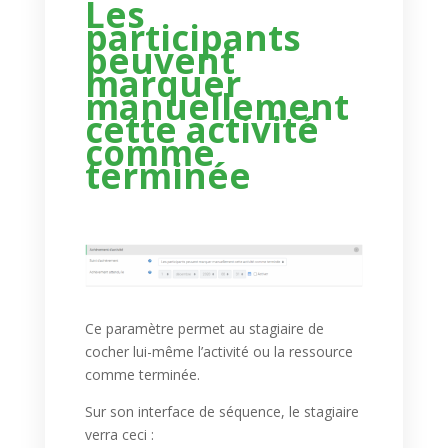
Les
participants
peuvent
marquer
manuellement
cette activité
comme
terminée
Ce paramètre permet au stagiaire de
cocher lui-même l’activité ou la ressource
comme terminée.
Sur son interface de séquence, le stagiaire
verra ceci :