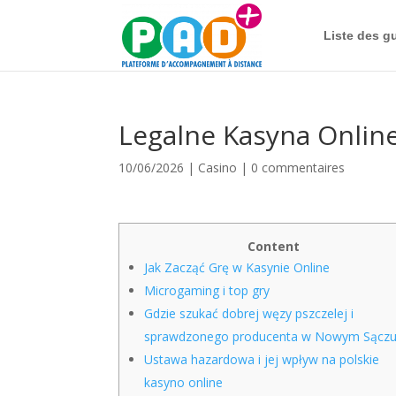
Liste des g
Legalne Kasyna Online
10/06/2026
|
Casino
|
0 commentaires
Content
Jak Zacząć Grę w Kasynie Online
Microgaming i top gry
Gdzie szukać dobrej węzy pszczelej i
sprawdzonego producenta w Nowym Sączu
Ustawa hazardowa i jej wpływ na polskie
kasyno online