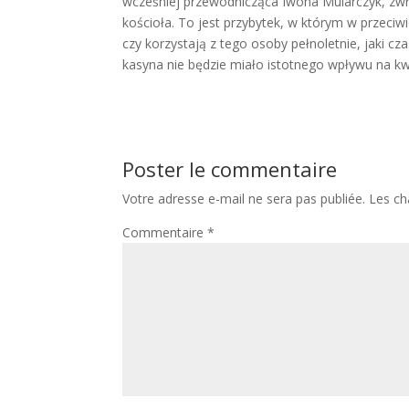
wcześniej przewodnicząca Iwona Mularczyk, zwrac
kościoła. To jest przybytek, w którym w przeci
czy korzystają z tego osoby pełnoletnie, jaki cz
kasyna nie będzie miało istotnego wpływu na kw
Poster le commentaire
Votre adresse e-mail ne sera pas publiée.
Les ch
Commentaire
*