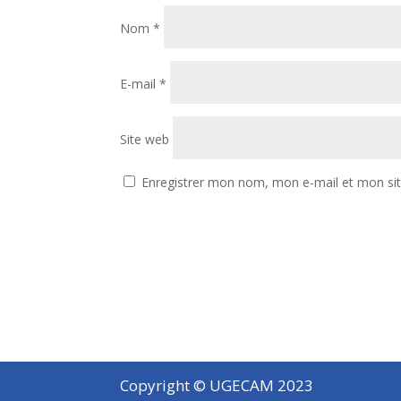
Nom
*
E-mail
*
Site web
Enregistrer mon nom, mon e-mail et mon si
Copyright © UGECAM 2023