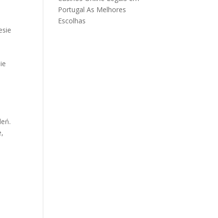
Portugal As Melhores
Escolhas
esie
ie
leń.
e,