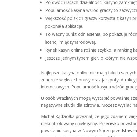
Po dwóch latach działalności kasyno zamknięt
Popularność kasyna wśród graczy to zazwyczaj
Większość polskich graczy korzysta z kasyn p
pokonała aplikacje.
To ważny punkt odniesienia, bo pokazuje róż
licencji międzynarodowej.
Rynek kasyn online rośnie szybko, a ranking k
Jeszcze jednym typem gier, o którym nie wspom
Najlepsze kasyna online nie mają takich samyc
znacznie większe bonusy oraz jackpoty. Atrakc
internetowych. Popularność kasyna wśród graczy
U osób wrażliwych mogą wystąpić poważniejsze 
negatywne skutki dla zdrowia. Możesz wysłać n
Michał Kądziołka przyznał, że jego zdaniem wi
niekontrolowany i nielegalny. Przeciwko powsta
powstaniu kasyna w Nowym Sączu przedstawiła 