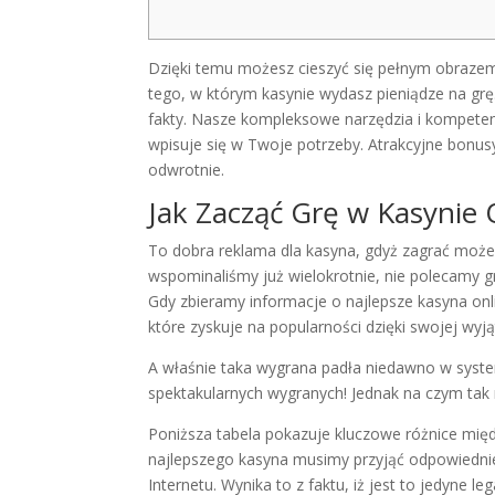
Dzięki temu możesz cieszyć się pełnym obrazem
tego, w którym kasynie wydasz pieniądze na g
fakty. Nasze kompleksowe narzędzia i kompeten
wpisuje się w Twoje potrzeby. Atrakcyjne bon
odwrotnie.
Jak Zacząć Grę w Kasynie 
To dobra reklama dla kasyna, gdyż zagrać może w
wspominaliśmy już wielokrotnie, nie polecamy g
Gdy zbieramy informacje o najlepsze kasyna onl
które zyskuje na popularności dzięki swojej wyj
A właśnie taka wygrana padła niedawno w syst
spektakularnych wygranych! Jednak na czym tak 
Poniższa tabela pokazuje kluczowe różnice mię
najlepszego kasyna musimy przyjąć odpowiednie
Internetu. Wynika to z faktu, iż jest to jedyne l