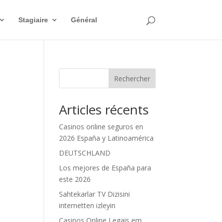
Stagiaire
Général
Rechercher
Articles récents
Casinos online seguros en
2026 España y Latinoamérica
DEUTSCHLAND
Los mejores de España para
este 2026
Sahtekarlar TV Dizisini
internetten izleyin
Casinos Online Legais em