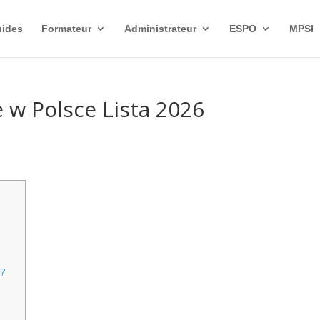
uides
Formateur
Administrateur
ESPO
MPSI
 w Polsce Lista 2026
?