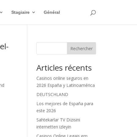
Stagiaire
Général
el-
Rechercher
Articles récents
Casinos online seguros en
rnd
2026 España y Latinoamérica
DEUTSCHLAND
Los mejores de España para
este 2026
Sahtekarlar TV Dizisini
internetten izleyin
Casinos Online Legais em