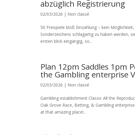
abzüglich Registrierung
02/03/2026
|
Non classé
50 Freispiele bloß Einzahlung – kein Möglichkei
Sonderzeichens schlagartig zu haben werden, sie
ersten blick eingängig, so...
Plan 12pm Saddles 1pm Po
the Gambling enterprise V
02/03/2026
|
Non classé
Gambling establishment Classic All the Reprodu
Oak Grove Race, Betting, & Gambling enterprise
at that amazing place!...