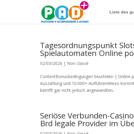
Liste des g
Tagesordnungspunkt Slots
Spielautomaten Online pok
02/03/2026
|
Non classé
ContentBonusbedingungen beurteilen | Online p
Auszahlung und 10.000+ AufführenWieso kommt d
betrifft gar nicht jedoch angewandten...
Seriöse Verbunden-Casinos
Brd legale Provider im Üb
02/03/2026
|
Non classé