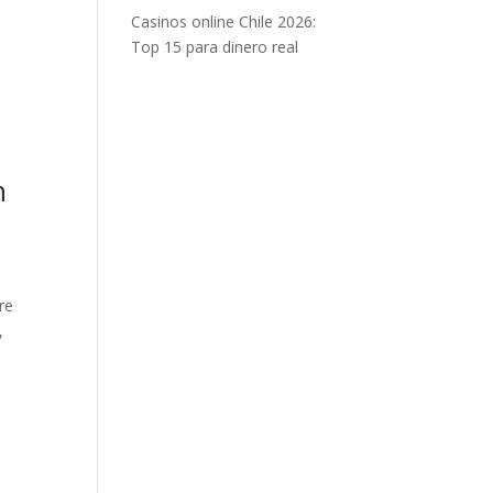
Casinos online Chile 2026:
Top 15 para dinero real
h
re
,