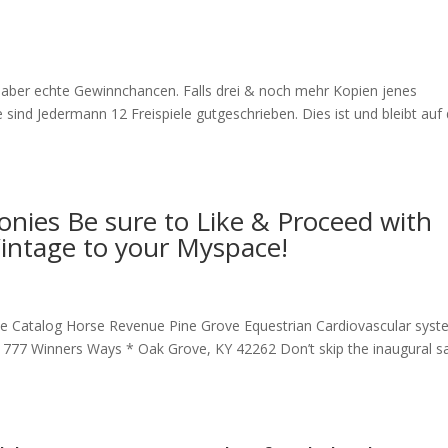
t, aber echte Gewinnchancen. Falls drei & noch mehr Kopien jenes
 sind Jedermann 12 Freispiele gutgeschrieben. Dies ist und bleibt auf
nies Be sure to Like & Proceed with
intage to your Myspace!
ce Catalog Horse Revenue Pine Grove Equestrian Cardiovascular sys
 777 Winners Ways * Oak Grove, KY 42262 Don’t skip the inaugural s